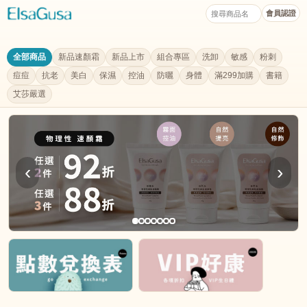
會員認證
全部商品
新品速顏霜
新品上市
組合專區
洗卸
敏感
粉刺
痘痘
抗老
美白
保濕
控油
防曬
身體
滿299加購
書籍
艾莎嚴選
‹
›